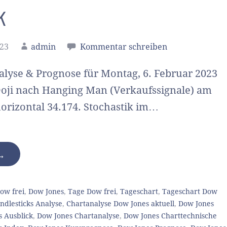
k
023
admin
Kommentar schreiben
lyse & Prognose für Montag, 6. Februar 2023
oji nach Hanging Man (Verkaufssignale) am
orizontal 34.174. Stochastik im…
 →
ow frei
,
Dow Jones
,
Tage Dow frei
,
Tageschart
,
Tageschart Dow
ndlesticks Analyse
,
Chartanalyse Dow Jones aktuell
,
Dow Jones
 Ausblick
,
Dow Jones Chartanalyse
,
Dow Jones Charttechnische