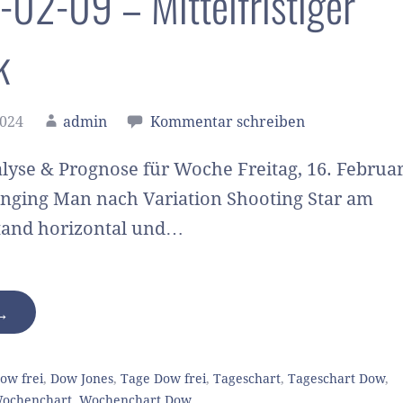
02-09 – Mittelfristiger
k
2024
admin
Kommentar schreiben
lyse & Prognose für Woche Freitag, 16. Februa
nging Man nach Variation Shooting Star am
tand horizontal und…
 →
ow frei
,
Dow Jones
,
Tage Dow frei
,
Tageschart
,
Tageschart Dow
,
ochenchart
,
Wochenchart Dow