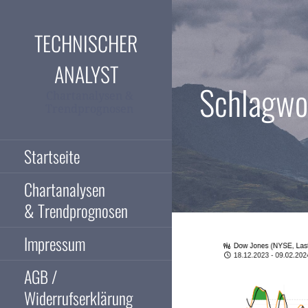
Zum
Inhalt
TECHNISCHER
springen
ANALYST
Schlagwo
Chartanalysen &
Trendprognosen
Startseite
Chartanalysen
& Trendprognosen
Impressum
AGB /
Widerrufserklärung