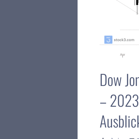
Dow Jon
– 2023-
Ausblic