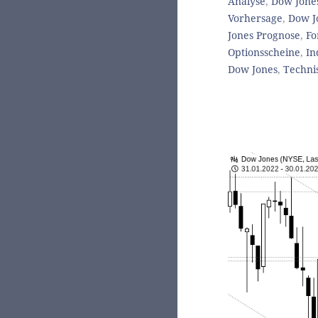
Analyse
,
Dow Jone
Vorhersage
,
Dow J
Jones Prognose
,
Fo
Optionsscheine
,
In
Dow Jones
,
Techni