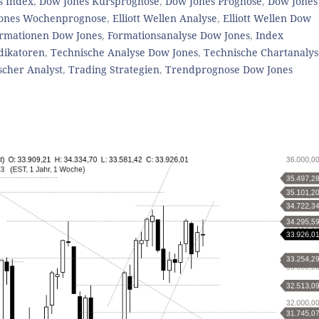
s Index
,
Dow Jones Kursprognose
,
Dow Jones Prognose
,
Dow Jones
ones Wochenprognose
,
Elliott Wellen Analyse
,
Elliott Wellen Dow
rmationen Dow Jones
,
Formationsanalyse Dow Jones
,
Index
dikatoren
,
Technische Analyse Dow Jones
,
Technische Chartanalys
scher Analyst
,
Trading Strategien
,
Trendprognose Dow Jones