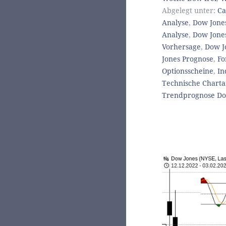
Abgelegt unter:
Ca
Analyse
,
Dow Jones
Analyse
,
Dow Jone
Vorhersage
,
Dow J
Jones Prognose
,
Fo
Optionsscheine
,
In
Technische Charta
Trendprognose Do