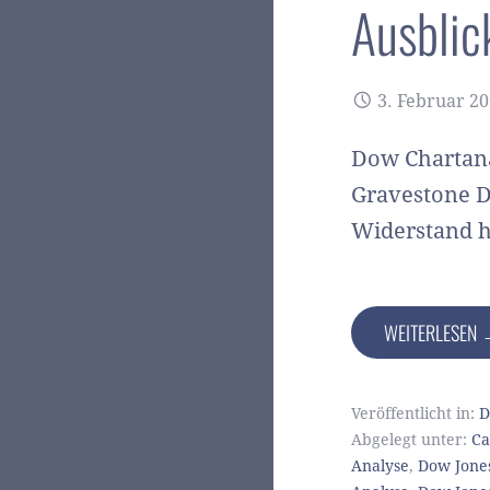
Ausblic
3. Februar 2
Dow Chartana
Gravestone D
Widerstand h
WEITERLESEN
Veröffentlicht in:
D
Abgelegt unter:
Ca
Analyse
,
Dow Jones