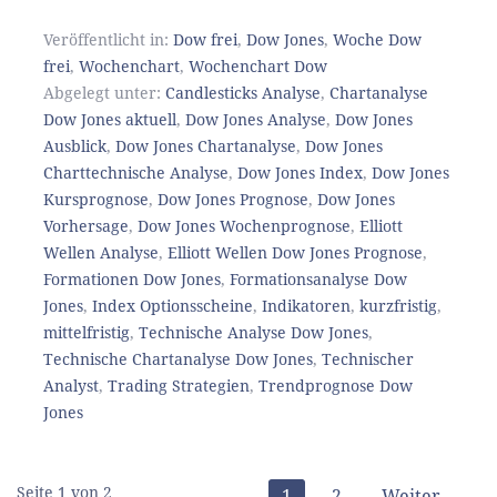
Veröffentlicht in:
Dow frei
,
Dow Jones
,
Woche Dow
frei
,
Wochenchart
,
Wochenchart Dow
Abgelegt unter:
Candlesticks Analyse
,
Chartanalyse
Dow Jones aktuell
,
Dow Jones Analyse
,
Dow Jones
Ausblick
,
Dow Jones Chartanalyse
,
Dow Jones
Charttechnische Analyse
,
Dow Jones Index
,
Dow Jones
Kursprognose
,
Dow Jones Prognose
,
Dow Jones
Vorhersage
,
Dow Jones Wochenprognose
,
Elliott
Wellen Analyse
,
Elliott Wellen Dow Jones Prognose
,
Formationen Dow Jones
,
Formationsanalyse Dow
Jones
,
Index Optionsscheine
,
Indikatoren
,
kurzfristig
,
mittelfristig
,
Technische Analyse Dow Jones
,
Technische Chartanalyse Dow Jones
,
Technischer
Analyst
,
Trading Strategien
,
Trendprognose Dow
Jones
Seite 1 von 2
1
2
Weiter →