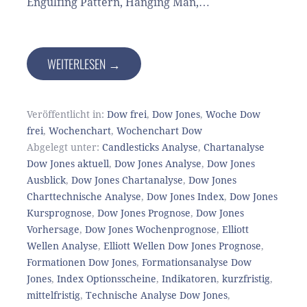
Engulfing Pattern, Hanging Man,…
WEITERLESEN →
Veröffentlicht in:
Dow frei
,
Dow Jones
,
Woche Dow
frei
,
Wochenchart
,
Wochenchart Dow
Abgelegt unter:
Candlesticks Analyse
,
Chartanalyse
Dow Jones aktuell
,
Dow Jones Analyse
,
Dow Jones
Ausblick
,
Dow Jones Chartanalyse
,
Dow Jones
Charttechnische Analyse
,
Dow Jones Index
,
Dow Jones
Kursprognose
,
Dow Jones Prognose
,
Dow Jones
Vorhersage
,
Dow Jones Wochenprognose
,
Elliott
Wellen Analyse
,
Elliott Wellen Dow Jones Prognose
,
Formationen Dow Jones
,
Formationsanalyse Dow
Jones
,
Index Optionsscheine
,
Indikatoren
,
kurzfristig
,
mittelfristig
,
Technische Analyse Dow Jones
,