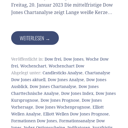
Freitag, 20. Januar 2023 Die mittelfristige Dow
Jones Chartanalyse zeigt Lange weiße Kerze…
WEITERLESEN →
Veröffentlicht in:
Dow frei
,
Dow Jones
,
Woche Dow
frei
,
Wochenchart
,
Wochenchart Dow
Abgelegt unter:
Candlesticks Analyse
,
Chartanalyse
Dow Jones aktuell
,
Dow Jones Analyse
,
Dow Jones
Ausblick
,
Dow Jones Chartanalyse
,
Dow Jones
Charttechnische Analyse
,
Dow Jones Index
,
Dow Jones
Kursprognose
,
Dow Jones Prognose
,
Dow Jones
Vorhersage
,
Dow Jones Wochenprognose
,
Elliott
Wellen Analyse
,
Elliott Wellen Dow Jones Prognose
,
Formationen Dow Jones
,
Formationsanalyse Dow
Jones
,
Index Optionsscheine
,
Indikatoren
,
kurzfristig
,