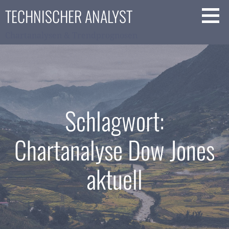
Zum
TECHNISCHER ANALYST
Inhalt
springen
Chartanalysen & Trendprognosen
Schlagwort:
Chartanalyse Dow Jones
aktuell