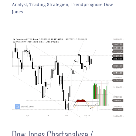
Analyst
,
Trading Strategien
,
Trendprognose Dow
Jones
Dow Jones Chartanalyse /