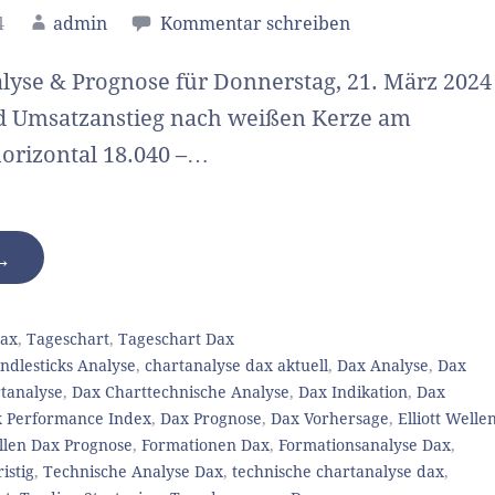
4
admin
Kommentar schreiben
lyse & Prognose für Donnerstag, 21. März 2024
d Umsatzanstieg nach weißen Kerze am
orizontal 18.040 –…
 →
ax
,
Tageschart
,
Tageschart Dax
ndlesticks Analyse
,
chartanalyse dax aktuell
,
Dax Analyse
,
Dax
tanalyse
,
Dax Charttechnische Analyse
,
Dax Indikation
,
Dax
 Performance Index
,
Dax Prognose
,
Dax Vorhersage
,
Elliott Welle
ellen Dax Prognose
,
Formationen Dax
,
Formationsanalyse Dax
,
istig
,
Technische Analyse Dax
,
technische chartanalyse dax
,