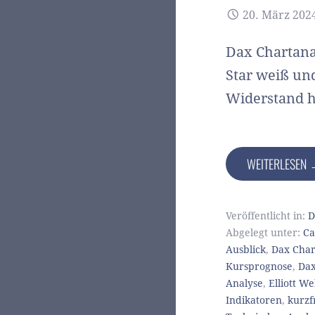
20. März 202
Dax Chartana
Star weiß un
Widerstand h
WEITERLESEN
Veröffentlicht in:
D
Abgelegt unter:
Ca
Ausblick
,
Dax Char
Kursprognose
,
Dax
Analyse
,
Elliott W
Indikatoren
,
kurzfr