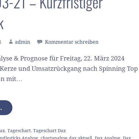
-21 – Kurzfristiger
k
4
admin
Kommentar schreiben
lyse & Prognose für Freitag, 22. März 2024
Kerze und Umsatzrückgang nach Spinning Top
on mit…
 →
ax
,
Tageschart
,
Tageschart Dax
ndlesticks Analyse
,
chartanalyse dax aktuell
,
Dax Analyse
,
Dax