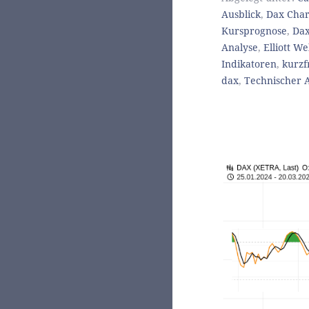
Ausblick
,
Dax Char
Kursprognose
,
Dax
Analyse
,
Elliott W
Indikatoren
,
kurzfr
dax
,
Technischer A