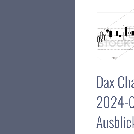
Dax Cha
2024-03
Ausblic