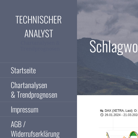
Zum
Inhalt
TECHNISCHER
springen
ANALYST
Schlagwor
Chartanalysen &
Trendprognosen
Startseite
Chartanalysen
& Trendprognosen
Impressum
AGB /
Widerrufserklärung