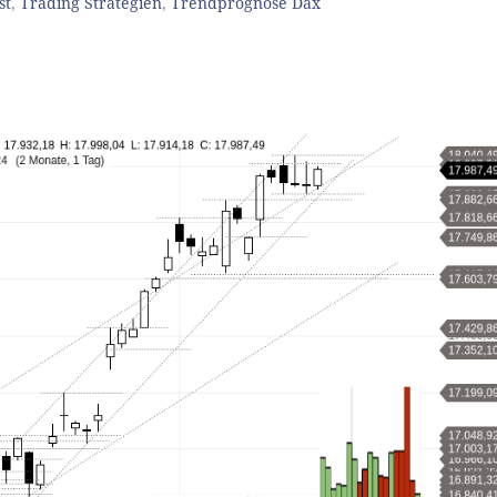
st
,
Trading Strategien
,
Trendprognose Dax