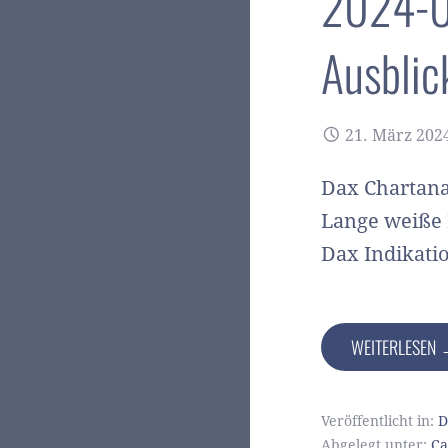
2024-03
Ausblic
21. März 202
Dax Chartana
Lange weiße 
Dax Indikati
WEITERLESEN
Veröffentlicht in:
D
Abgelegt unter:
Ca