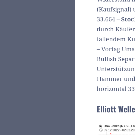
(Kaufsignal)
33.664 –
Stoc
durch Käufer
fallendem Kur
– Vortag Ums
Bullish Separ
Unterstützung
Hammer und B
horizontal 33
Elliott Wel