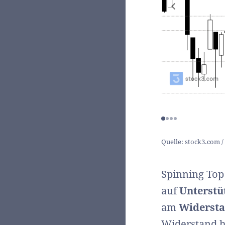
Quelle: stock3.com 
Spinning Top
auf
Unterstü
am
Widerst
Widerstand h