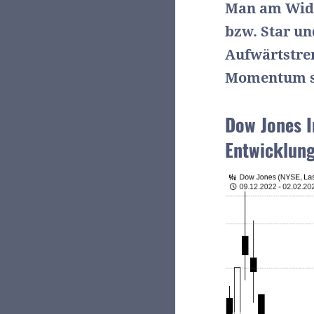
Man am Wide
bzw. Star un
Aufwärtstren
Momentum st
Dow Jones I
Entwicklun