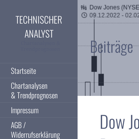
Zum
Inhalt
TECHNISCHER
springen
ANALYST
Beiträge
Chartanalysen &
Trendprognosen
Startseite
Chartanalysen
& Trendprognosen
Impressum
Dow Jo
AGB /
Widerrufserklärung