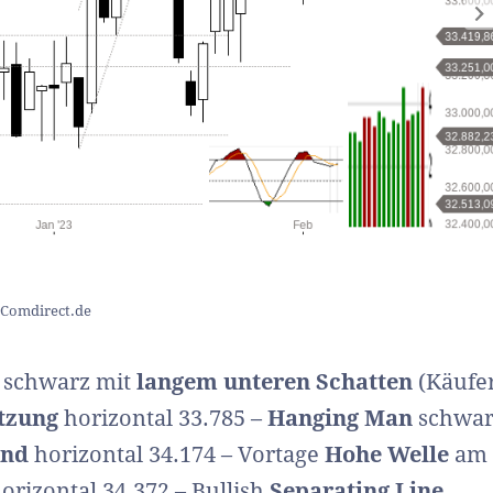
/ Comdirect.de
 schwarz mit
langem unteren Schatten
(Käufe
tzung
horizontal 33.785 –
Hanging Man
schwar
and
horizontal 34.174 – Vortage
Hohe Welle
am
orizontal 34.372 – Bullish
Separating Line