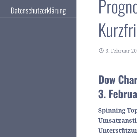
Progn
Datenschutzerklärung
Kurzfr
3. Februar 2
Dow Char
3. Febru
Spinning To
Umsatzansti
Unterstützun