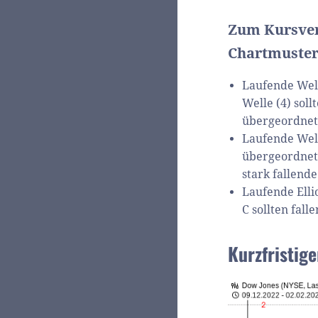
Zum Kursver
Chartmuster
Laufende Well
Welle (4) sol
übergeordnet
Laufende Welle
übergeordnet
stark fallende
Laufende Ellio
C sollten fall
Kurzfristig