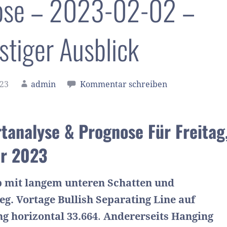
ose – 2023-02-02 –
istiger Ausblick
023
admin
Kommentar schreiben
tanalyse & Prognose Für Freitag
ar 2023
p mit langem unteren Schatten und
eg. Vortage
Bullish Separating Line auf
g horizontal 33.664
.
Andererseits Hanging