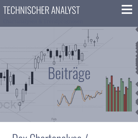
Zum
TECHNISCHER ANALYST
Inhalt
springen
Chartanalysen & Trendprognosen
Beiträge